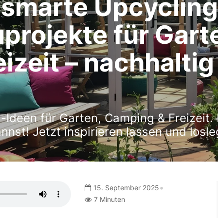
& smarte Upcycling
projekte für Gart
zeit – nachhaltig
Ideen für Garten, Camping & Freizeit. 
nnst! Jetzt inspirieren lassen und losle
•
15. September 2025
7 Minuten