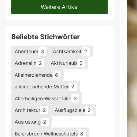
Weitere Artikel
Beliebte Stichwörter
Abenteuer
3
Achtsamkeit
2
Adrenalin
2
Aktivurlaub
2
Alleinerziehende
6
alleinerziehende Mütter
2
Allerheiligen-Wasserfälle
3
Architektur
2
Ausflugsziele
2
Ausrüstung
2
Baiersbronn Wellnesshotels
8