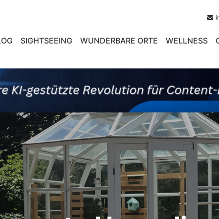
i
LOG
SIGHTSEEING
WUNDERBARE ORTE
WELLNESS