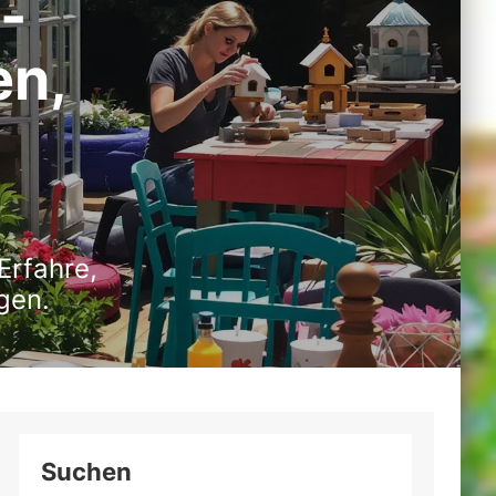
-
en,
Erfahre,
gen.
Suchen