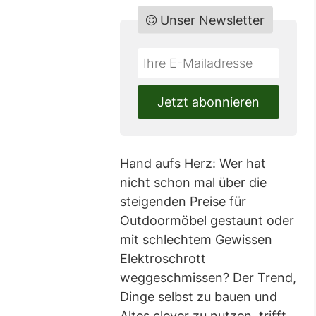
Unser Newsletter
Do
*Ihre
not
E-
fill
Mailadresse:
Jetzt abonnieren
this
field
Hand aufs Herz: Wer hat
nicht schon mal über die
steigenden Preise für
Outdoormöbel gestaunt oder
mit schlechtem Gewissen
Elektroschrott
weggeschmissen? Der Trend,
Dinge selbst zu bauen und
Altes clever zu nutzen, trifft