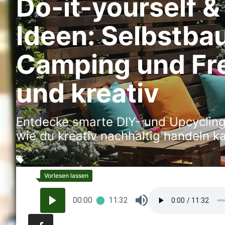
Do-it-yourself 
Ideen: Selbstbau
Camping und Frei
und kreativ
Entdecke smarte DIY- und Upcycling-
wie du kreativ nachhaltig handeln ka
Outdoor
00:00
11:32