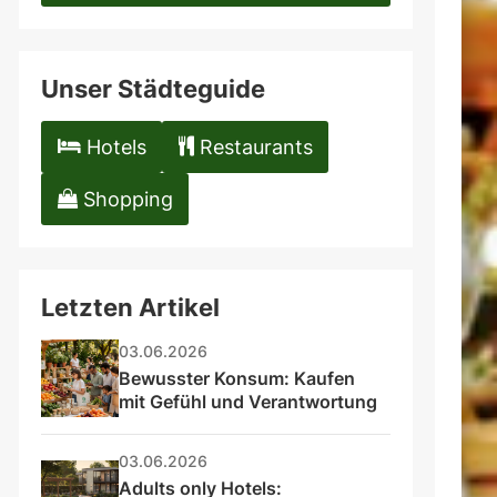
field
Unser Städteguide
Hotels
Restaurants
Shopping
Letzten Artikel
03.06.2026
Bewusster Konsum: Kaufen 
mit Gefühl und Verantwortung
03.06.2026
Adults only Hotels: 