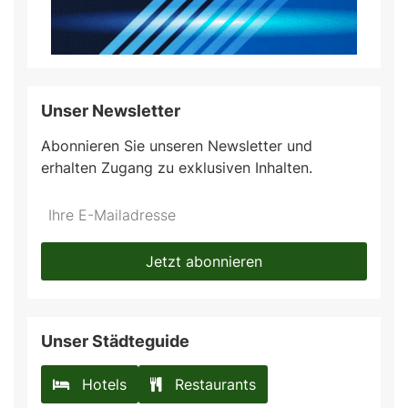
Unser Newsletter
Abonnieren Sie unseren Newsletter und
erhalten Zugang zu exklusiven Inhalten.
Do
*Ihre
not
E-
fill
Mailadresse:
Jetzt abonnieren
this
field
Unser Städteguide
Hotels
Restaurants