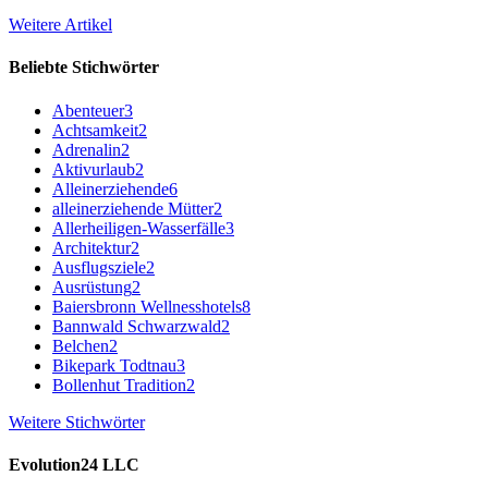
Weitere Artikel
Beliebte Stichwörter
Abenteuer
3
Achtsamkeit
2
Adrenalin
2
Aktivurlaub
2
Alleinerziehende
6
alleinerziehende Mütter
2
Allerheiligen-Wasserfälle
3
Architektur
2
Ausflugsziele
2
Ausrüstung
2
Baiersbronn Wellnesshotels
8
Bannwald Schwarzwald
2
Belchen
2
Bikepark Todtnau
3
Bollenhut Tradition
2
Weitere Stichwörter
Evolution24 LLC