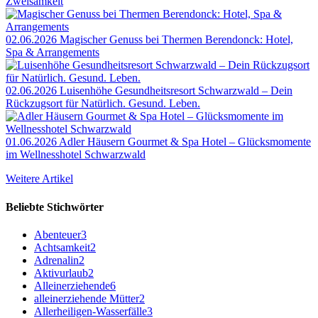
Zweisamkeit
02.06.2026
Magischer Genuss bei Thermen Berendonck: Hotel,
Spa & Arrangements
02.06.2026
Luisenhöhe Gesundheitsresort Schwarzwald – Dein
Rückzugsort für Natürlich. Gesund. Leben.
01.06.2026
Adler Häusern Gourmet & Spa Hotel – Glücksmomente
im Wellnesshotel Schwarzwald
Weitere Artikel
Beliebte Stichwörter
Abenteuer
3
Achtsamkeit
2
Adrenalin
2
Aktivurlaub
2
Alleinerziehende
6
alleinerziehende Mütter
2
Allerheiligen-Wasserfälle
3