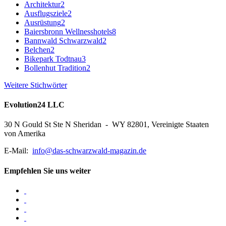
Architektur
2
Ausflugsziele
2
Ausrüstung
2
Baiersbronn Wellnesshotels
8
Bannwald Schwarzwald
2
Belchen
2
Bikepark Todtnau
3
Bollenhut Tradition
2
Weitere Stichwörter
Evolution24 LLC
30 N Gould St Ste N Sheridan - WY 82801, Vereinigte Staaten
von Amerika
E-Mail:
info@das-schwarzwald-magazin.de
Empfehlen Sie uns weiter