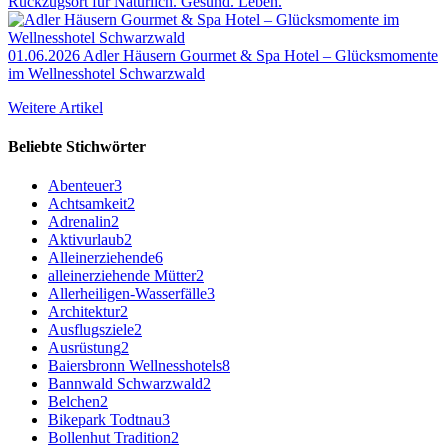
Rückzugsort für Natürlich. Gesund. Leben.
01.06.2026
Adler Häusern Gourmet & Spa Hotel – Glücksmomente
im Wellnesshotel Schwarzwald
Weitere Artikel
Beliebte Stichwörter
Abenteuer
3
Achtsamkeit
2
Adrenalin
2
Aktivurlaub
2
Alleinerziehende
6
alleinerziehende Mütter
2
Allerheiligen-Wasserfälle
3
Architektur
2
Ausflugsziele
2
Ausrüstung
2
Baiersbronn Wellnesshotels
8
Bannwald Schwarzwald
2
Belchen
2
Bikepark Todtnau
3
Bollenhut Tradition
2