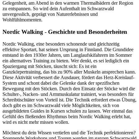
Gelegenheit, am Abend in den warmen Thermalbädern der Region
zu entspannen. So wird dein Aufenthalt im Schwarzwald
unvergesslich, geprägt von Naturerlebnissen und
Wohlfühlmomenten.
Nordic Walking - Geschichte und Besonderheiten
Nordic Walking, eine besonders schonende und gleichzeitig
effektive Sportart, hat seinen Ursprung in Finnland. Die Grundidee
entstand in den 1930er Jahren, um Langlaufskifahrern im Sommer
ein alternatives Training zu bieten. Wer denkt, es sei lediglich ein
Spaziergang mit Stöcken, täuscht sich: Es ist ein
Ganzkörpertraining, das bis zu 90% aller Muskeln ansprechen kann.
Diese Aktivität verbessert die Ausdauer, fördert das Herz-Kreislauf-
System und schont dabei die Gelenke dank der spezifischen
Bewegung mit den Stöcken. Durch den Einsatz der Stöcke wird die
Schulter-, Nacken- und Armmuskulatur trainiert, was besonders für
Schreibtischtäter von Vorteil ist. Die Technik erfordert etwas Übung,
doch gibt es im Schwarzwald viele Möglichkeiten, sich von
ausgebildeten Guides in Kursen schulen zu lassen. Wer einmal das
Gefühl des fließenden Rhythmus beim Nordic Walking erlebt hat,
wird es nicht mehr missen wollen.
Möchtest du dein Wissen vertiefen und die Technik perfektionieren?
Spannende Workshops und Touren werden im ganzen Schwarzwald