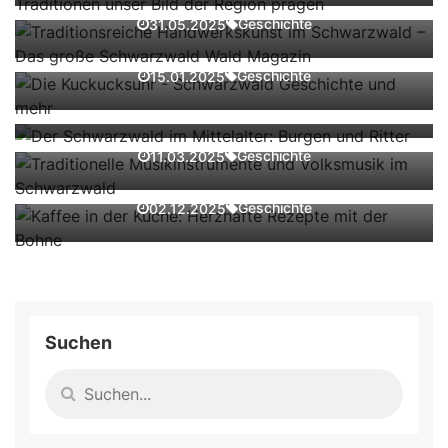
Die Kuckucksuhr - Schwarzwald
Geschichte
31.05.2025
Geschichte und mehr
Der Schwarzwald im Mittelalter: Burgen
und Ritter
Geschichte
15.01.2025
Traditionelle Musikinstrumente und
Geschichte
27.02.2025
Volksmusik im Schwarzwald
Kaffee in der Küche: Herzhafte Rezepte
Geschichte
11.03.2025
mit der Bohne
Geschichte
02.12.2025
Suchen