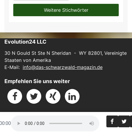
Weitere Stichwörter
Evolution24 LLC
30 N Gould St Ste N Sheridan - WY 82801, Vereinigte
Staaten von Amerika
E-Mail:
info@das-schwarzwald-magazin.de
Empfehlen Sie uns weiter
Impressum
-
Datenschutz
00:00
Powered by
BUKI-Software.ai