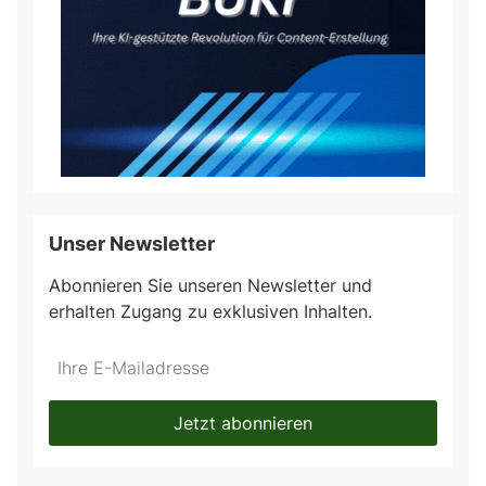
Unser Newsletter
Abonnieren Sie unseren Newsletter und
erhalten Zugang zu exklusiven Inhalten.
Do
*Ihre
not
E-
fill
Mailadresse:
Jetzt abonnieren
this
field